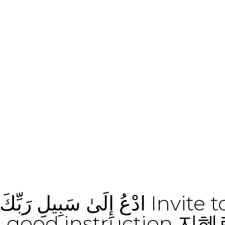
희에게
발을
에 따
다.”
ادْعُ إِلَىٰ  Invite to the way of your
nd good instruction