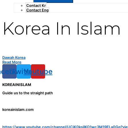
Contact Kr
Contact Eng
Korea In Islam
“하나님이 그대를 보냄은 만백성에게 자비를 베
(21:107)
“And We have not sent you (O Muhammad), 
Dawah Korea
Read More
acebook
Twitter
Youtube
KOREAINISLAM
Guide us to the straight path
koreainislam.com
https://www.youtube.com/channel/UCiK0ksilKO1wc3M19ELa0Gg?vie